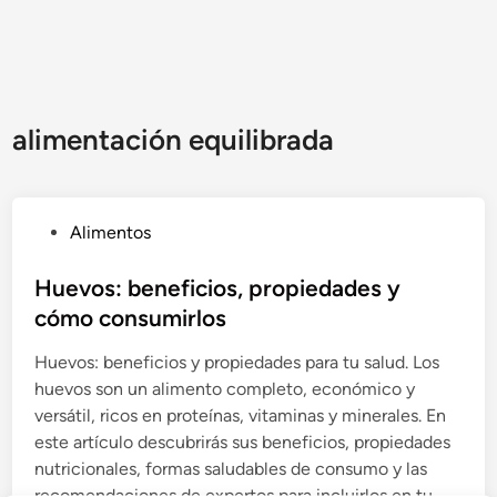
alimentación equilibrada
P
Alimentos
u
b
Huevos: beneficios, propiedades y
l
cómo consumirlos
i
Huevos: beneficios y propiedades para tu salud. Los
c
huevos son un alimento completo, económico y
a
versátil, ricos en proteínas, vitaminas y minerales. En
d
este artículo descubrirás sus beneficios, propiedades
o
nutricionales, formas saludables de consumo y las
e
recomendaciones de expertos para incluirlos en tu