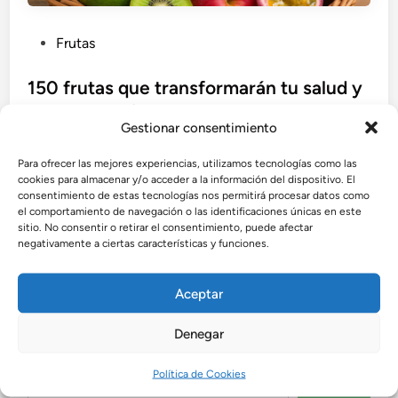
P
Frutas
u
b
150 frutas que transformarán tu salud y
l
llenarán tu vida de energía
i
Gestionar consentimiento
Las frutas son el secreto de una vida saludable. En
c
Para ofrecer las mejores experiencias, utilizamos tecnologías como las
esta guía conocerás 150 frutas que aportan energía,
a
cookies para almacenar y/o acceder a la información del dispositivo. El
vitaminas y antioxidantes esenciales para cuidar tu
d
consentimiento de estas tecnologías nos permitirá procesar datos como
cuerpo, fortalecer tus defensas y disfrutar de una
o
el comportamiento de navegación o las identificaciones únicas en este
sitio. No consentir o retirar el consentimiento, puede afectar
nutrición equilibrada.
e
negativamente a ciertas características y funciones.
n
por
Admin
•
octubre 25, 2025
Aceptar
Denegar
Buscar
Política de Cookies
Buscar