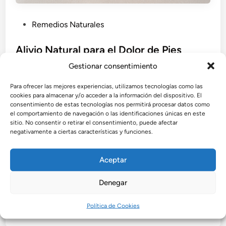
P
Remedios Naturales
u
b
Alivio Natural para el Dolor de Pies
l
Gestionar consentimiento
Descubre remedios naturales y efectivos para aliviar
i
el dolor de pies de forma segura en casa. Aprende
c
Para ofrecer las mejores experiencias, utilizamos tecnologías como las
cómo ingredientes como el vinagre, el jengibre o las
cookies para almacenar y/o acceder a la información del dispositivo. El
a
consentimiento de estas tecnologías nos permitirá procesar datos como
sales de Epsom pueden ayudarte a relajar y
d
el comportamiento de navegación o las identificaciones únicas en este
desinflamar tus pies cansados.
o
sitio. No consentir o retirar el consentimiento, puede afectar
negativamente a ciertas características y funciones.
e
por
Admin
•
agosto 3, 2025
n
Aceptar
Denegar
Buscar
Buscar
Política de Cookies