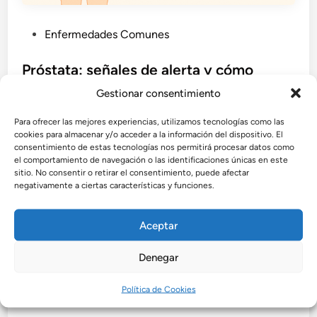
P
Enfermedades Comunes
u
b
Próstata: señales de alerta y cómo
l
cuidarla
Gestionar consentimiento
i
La próstata es una glándula esencial en la salud
c
Para ofrecer las mejores experiencias, utilizamos tecnologías como las
masculina. Aprende sus funciones, los síntomas que
a
cookies para almacenar y/o acceder a la información del dispositivo. El
consentimiento de estas tecnologías nos permitirá procesar datos como
alertan sobre problemas prostáticos y las mejores
d
el comportamiento de navegación o las identificaciones únicas en este
formas naturales de cuidarla y prevenir enfermedades.
o
sitio. No consentir o retirar el consentimiento, puede afectar
e
negativamente a ciertas características y funciones.
por
Admin
•
octubre 4, 2025
n
Aceptar
Denegar
Buscar
Buscar
Política de Cookies