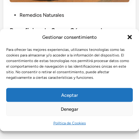
P
Remedios Naturales
u
b
Beneficios de Secar Cáscaras de
l
Gestionar consentimiento
Mandarina al Sol
i
Para ofrecer las mejores experiencias, utilizamos tecnologías como las
Beneficios de secar cáscaras de mandarina al sol:
c
cookies para almacenar y/o acceder a la información del dispositivo. El
aroma intenso, antioxidantes intactos y usos en
a
consentimiento de estas tecnologías nos permitirá procesar datos como
infusiones, limpieza, repostería y belleza natural.
d
el comportamiento de navegación o las identificaciones únicas en este
sitio. No consentir o retirar el consentimiento, puede afectar
o
negativamente a ciertas características y funciones.
por
Admin
•
agosto 2, 2025
e
n
Aceptar
Denegar
Buscar
Buscar
Política de Cookies