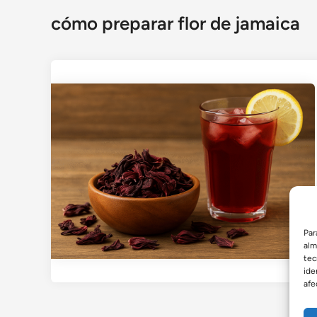
cómo preparar flor de jamaica
Par
alm
tec
ide
afe