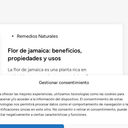
P
Remedios Naturales
u
b
Flor de jamaica: beneficios,
l
propiedades y usos
i
La flor de jamaica es una planta rica en
c
antioxidantes y nutrientes esenciales. Conoce sus
a
Gestionar consentimiento
beneficios para la salud, propiedades, formas de
d
consumo, usos medicinales y recetas deliciosas.
o
a ofrecer las mejores experiencias, utilizamos tecnologías como las cookies para
e
acenar y/o acceder a la información del dispositivo. El consentimiento de estas
por
Admin
•
agosto 14, 2025
n
nologías nos permitirá procesar datos como el comportamiento de navegación o l
ntificaciones únicas en este sitio. No consentir o retirar el consentimiento, puede
ctar negativamente a ciertas características y funciones.