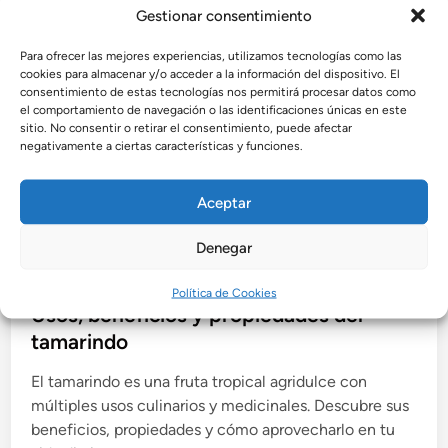
Gestionar consentimiento
Para ofrecer las mejores experiencias, utilizamos tecnologías como las
cookies para almacenar y/o acceder a la información del dispositivo. El
consentimiento de estas tecnologías nos permitirá procesar datos como
el comportamiento de navegación o las identificaciones únicas en este
sitio. No consentir o retirar el consentimiento, puede afectar
negativamente a ciertas características y funciones.
Aceptar
P
Frutas
Denegar
u
Plantas Curativas
b
Política de Cookies
l
Usos, beneficios y propiedades del
i
tamarindo
c
El tamarindo es una fruta tropical agridulce con
a
múltiples usos culinarios y medicinales. Descubre sus
d
beneficios, propiedades y cómo aprovecharlo en tu
o