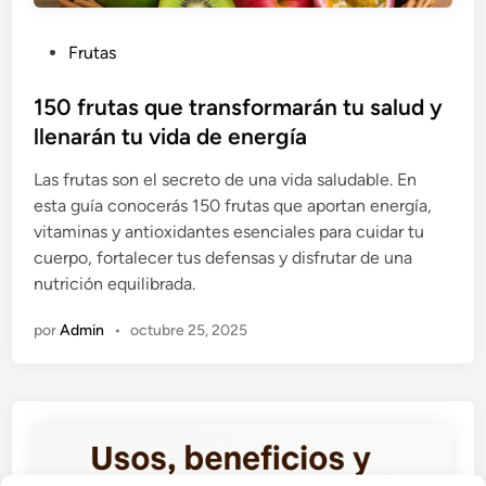
P
Frutas
u
b
150 frutas que transformarán tu salud y
l
llenarán tu vida de energía
i
Las frutas son el secreto de una vida saludable. En
c
esta guía conocerás 150 frutas que aportan energía,
a
vitaminas y antioxidantes esenciales para cuidar tu
d
cuerpo, fortalecer tus defensas y disfrutar de una
o
nutrición equilibrada.
e
n
por
Admin
•
octubre 25, 2025