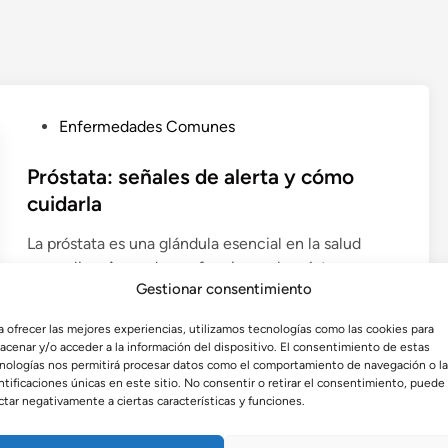
P
Enfermedades Comunes
u
b
Próstata: señales de alerta y cómo
l
cuidarla
i
La próstata es una glándula esencial en la salud
c
masculina. Aprende sus funciones, los síntomas que
a
Gestionar consentimiento
alertan sobre problemas prostáticos y las mejores
d
formas naturales de cuidarla y prevenir
o
a ofrecer las mejores experiencias, utilizamos tecnologías como las cookies para
enfermedades.
e
acenar y/o acceder a la información del dispositivo. El consentimiento de estas
n
nologías nos permitirá procesar datos como el comportamiento de navegación o l
por
Admin
•
octubre 4, 2025
ntificaciones únicas en este sitio. No consentir o retirar el consentimiento, puede
ctar negativamente a ciertas características y funciones.