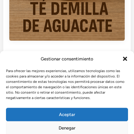
P
Remedios Naturales
Gestionar consentimiento
u
b
Té de semilla de aguacate: beneficios y
Para ofrecer las mejores experiencias, utilizamos tecnologías como las
l
propiedades
cookies para almacenar y/o acceder a la información del dispositivo. El
i
consentimiento de estas tecnologías nos permitirá procesar datos como
el comportamiento de navegación o las identificaciones únicas en este
El té de semilla de aguacate es un remedio natural
c
sitio. No consentir o retirar el consentimiento, puede afectar
con múltiples beneficios. Aprende cómo prepararlo
a
negativamente a ciertas características y funciones.
correctamente y aprovecha sus propiedades para
d
cuidar tu corazón, tu digestión y tu salud general.
o
Aceptar
e
por
Admin
•
octubre 5, 2025
n
Denegar