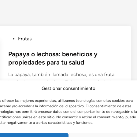
P
Frutas
u
b
Papaya o lechosa: beneficios y
l
propiedades para tu salud
i
La papaya, también llamada lechosa, es una fruta
c
tropical con grandes beneficios para la salud y la
a
Gestionar consentimiento
belleza. Rica en enzimas, vitaminas y antioxidantes,
d
mejora la digestión, fortalece las defensas y
o
a ofrecer las mejores experiencias, utilizamos tecnologías como las cookies para
embellece la piel.
e
acenar y/o acceder a la información del dispositivo. El consentimiento de estas
n
nologías nos permitirá procesar datos como el comportamiento de navegación o l
por
Admin
•
agosto 23, 2025
ntificaciones únicas en este sitio. No consentir o retirar el consentimiento, puede
ctar negativamente a ciertas características y funciones.