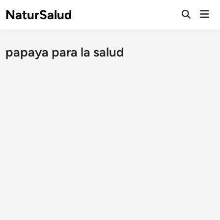
Saltar
NaturSalud
Men
al
Abrir
prin
búsqueda
contenido
papaya para la salud