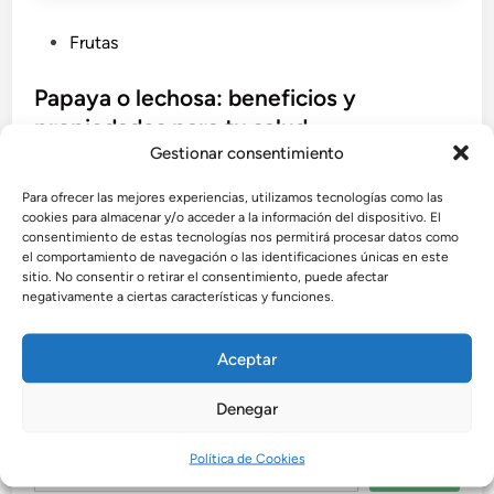
P
Frutas
u
b
Papaya o lechosa: beneficios y
l
propiedades para tu salud
i
Gestionar consentimiento
La papaya, también llamada lechosa, es una fruta
c
tropical con grandes beneficios para la salud y la
Para ofrecer las mejores experiencias, utilizamos tecnologías como las
a
cookies para almacenar y/o acceder a la información del dispositivo. El
belleza. Rica en enzimas, vitaminas y antioxidantes,
d
consentimiento de estas tecnologías nos permitirá procesar datos como
mejora la digestión, fortalece las defensas y
o
el comportamiento de navegación o las identificaciones únicas en este
embellece la piel.
sitio. No consentir o retirar el consentimiento, puede afectar
e
negativamente a ciertas características y funciones.
n
por
Admin
•
agosto 23, 2025
Aceptar
Denegar
Buscar
Política de Cookies
Buscar