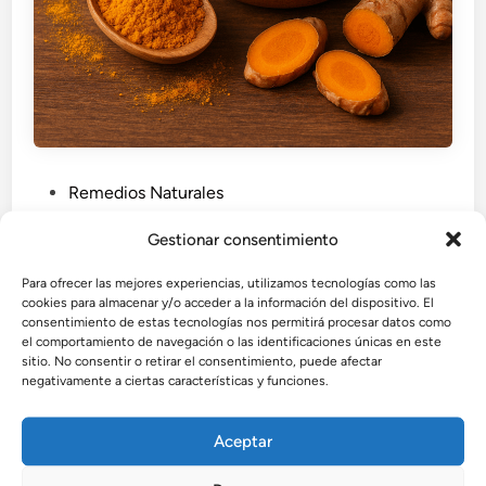
P
Remedios Naturales
u
Gestionar consentimiento
b
Beneficios de la cúrcuma: propiedades
l
y usos para tu salud
Para ofrecer las mejores experiencias, utilizamos tecnologías como las
i
cookies para almacenar y/o acceder a la información del dispositivo. El
La cúrcuma es conocida como la “raíz dorada” por su
c
consentimiento de estas tecnologías nos permitirá procesar datos como
el comportamiento de navegación o las identificaciones únicas en este
intenso color y potentes propiedades
a
sitio. No consentir o retirar el consentimiento, puede afectar
antiinflamatorias y antioxidantes. Descubre sus
d
negativamente a ciertas características y funciones.
beneficios para la salud, cómo incorporarla a tu dieta
o
diaria y las mejores formas de aprovecharla con
e
Aceptar
seguridad.
n