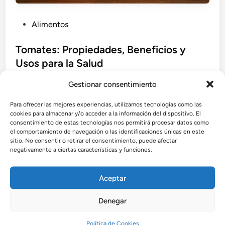
P
Alimentos
u
b
Tomates: Propiedades, Beneficios y
l
Usos para la Salud
i
Los tomates no solo son un ingrediente esencial en
c
Gestionar consentimiento
muchas cocinas del mundo, sino también una fuente
a
Para ofrecer las mejores experiencias, utilizamos tecnologías como las
poderosa de antioxidantes, vitaminas y minerales. En
d
cookies para almacenar y/o acceder a la información del dispositivo. El
este artículo descubrirás cómo el consumo regular de
o
consentimiento de estas tecnologías nos permitirá procesar datos como
tomate puede mejorar tu salud cardiovascular,
e
el comportamiento de navegación o las identificaciones únicas en este
sitio. No consentir o retirar el consentimiento, puede afectar
fortalecer tu sistema inmunológico y proteger tu
n
negativamente a ciertas características y funciones.
vista, entre muchos otros beneficios.
por
Admin
•
agosto 3, 2025
Aceptar
Denegar
Política de Cookies