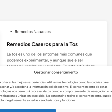
P
Remedios Naturales
u
b
Remedios Caseros para la Tos
l
La tos es uno de los síntomas más comunes que
i
podemos experimentar, y aunque suele ser
c
temporal, resulta muy molesta. En este artículo te
a
presentamos remedios caseros para la tos,
Gestionar consentimiento
d
explicando su eficacia, preparación y cuándo debes
o
a ofrecer las mejores experiencias, utilizamos tecnologías como las cookies para
consultar al médico.
e
acenar y/o acceder a la información del dispositivo. El consentimiento de estas
n
nologías nos permitirá procesar datos como el comportamiento de navegación o l
por
Admin
•
agosto 2, 2025
ntificaciones únicas en este sitio. No consentir o retirar el consentimiento, puede
ctar negativamente a ciertas características y funciones.