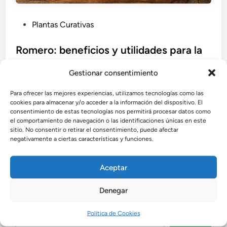
P
Plantas Curativas
u
b
Romero: beneficios y utilidades para la
l
salud y el hogar
i
Gestionar consentimiento
El romero es una planta aromática milenaria con
c
Para ofrecer las mejores experiencias, utilizamos tecnologías como las
múltiples beneficios para la salud, la belleza y el
a
cookies para almacenar y/o acceder a la información del dispositivo. El
hogar. Descubre cómo aprovechar sus propiedades
d
consentimiento de estas tecnologías nos permitirá procesar datos como
medicinales, culinarias y cosméticas para mejorar tu
o
el comportamiento de navegación o las identificaciones únicas en este
sitio. No consentir o retirar el consentimiento, puede afectar
bienestar de forma natural.
e
negativamente a ciertas características y funciones.
n
por
Admin
•
agosto 9, 2025
Aceptar
Denegar
Buscar
Política de Cookies
Buscar