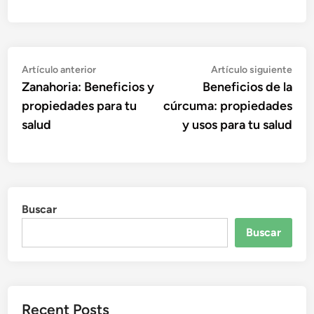
Navegación
Artículo
Artí
Artículo anterior
Artículo siguiente
anterior:
sigu
Zanahoria: Beneficios y
Beneficios de la
de
propiedades para tu
cúrcuma: propiedades
entradas
salud
y usos para tu salud
Buscar
Buscar
Recent Posts